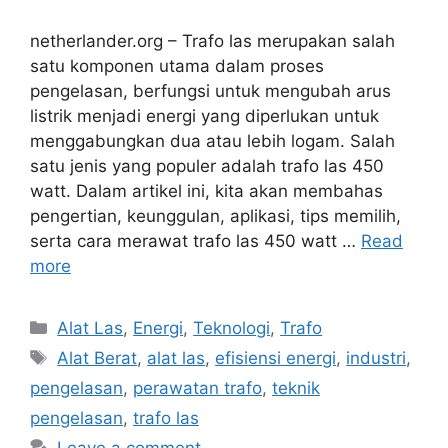
netherlander.org – Trafo las merupakan salah
satu komponen utama dalam proses
pengelasan, berfungsi untuk mengubah arus
listrik menjadi energi yang diperlukan untuk
menggabungkan dua atau lebih logam. Salah
satu jenis yang populer adalah trafo las 450
watt. Dalam artikel ini, kita akan membahas
pengertian, keunggulan, aplikasi, tips memilih,
serta cara merawat trafo las 450 watt …
Read
more
Categories
Alat Las
,
Energi
,
Teknologi
,
Trafo
Tags
Alat Berat
,
alat las
,
efisiensi energi
,
industri
,
pengelasan
,
perawatan trafo
,
teknik
pengelasan
,
trafo las