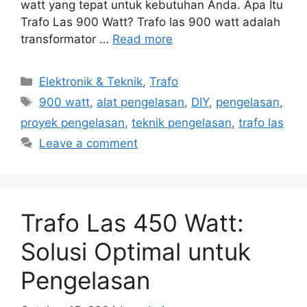
watt yang tepat untuk kebutuhan Anda. Apa Itu
Trafo Las 900 Watt? Trafo las 900 watt adalah
transformator …
Read more
Categories
Elektronik & Teknik
,
Trafo
Tags
900 watt
,
alat pengelasan
,
DIY
,
pengelasan
,
proyek pengelasan
,
teknik pengelasan
,
trafo las
Leave a comment
Trafo Las 450 Watt:
Solusi Optimal untuk
Pengelasan