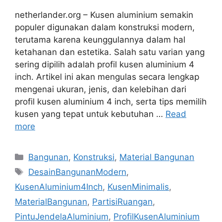
netherlander.org – Kusen aluminium semakin
populer digunakan dalam konstruksi modern,
terutama karena keunggulannya dalam hal
ketahanan dan estetika. Salah satu varian yang
sering dipilih adalah profil kusen aluminium 4
inch. Artikel ini akan mengulas secara lengkap
mengenai ukuran, jenis, dan kelebihan dari
profil kusen aluminium 4 inch, serta tips memilih
kusen yang tepat untuk kebutuhan …
Read
more
Categories
Bangunan
,
Konstruksi
,
Material Bangunan
Tags
DesainBangunanModern
,
KusenAluminium4Inch
,
KusenMinimalis
,
MaterialBangunan
,
PartisiRuangan
,
PintuJendelaAluminium
,
ProfilKusenAluminium