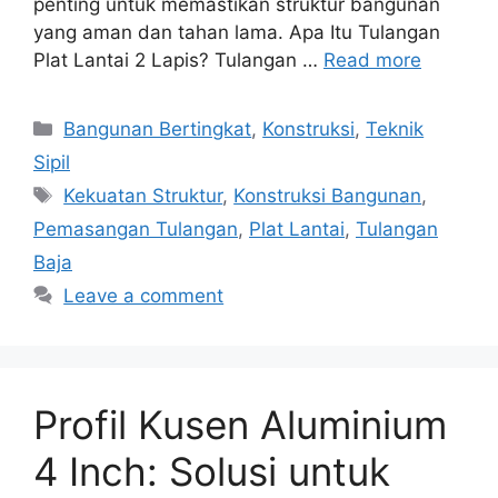
penting untuk memastikan struktur bangunan
yang aman dan tahan lama. Apa Itu Tulangan
Plat Lantai 2 Lapis? Tulangan …
Read more
Categories
Bangunan Bertingkat
,
Konstruksi
,
Teknik
Sipil
Tags
Kekuatan Struktur
,
Konstruksi Bangunan
,
Pemasangan Tulangan
,
Plat Lantai
,
Tulangan
Baja
Leave a comment
Profil Kusen Aluminium
4 Inch: Solusi untuk