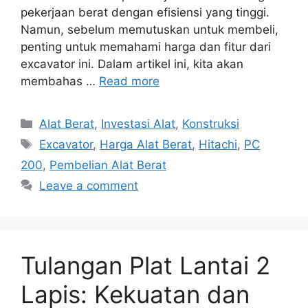
pekerjaan berat dengan efisiensi yang tinggi.
Namun, sebelum memutuskan untuk membeli,
penting untuk memahami harga dan fitur dari
excavator ini. Dalam artikel ini, kita akan
membahas …
Read more
Categories
Alat Berat
,
Investasi Alat
,
Konstruksi
Tags
Excavator
,
Harga Alat Berat
,
Hitachi
,
PC
200
,
Pembelian Alat Berat
Leave a comment
Tulangan Plat Lantai 2
Lapis: Kekuatan dan