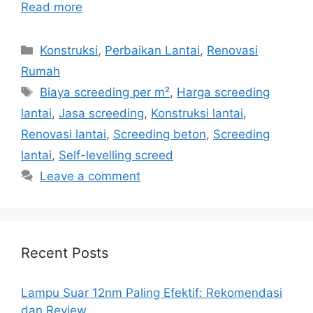
Read more
Categories
Konstruksi
,
Perbaikan Lantai
,
Renovasi
Rumah
Tags
Biaya screeding per m²
,
Harga screeding
lantai
,
Jasa screeding
,
Konstruksi lantai
,
Renovasi lantai
,
Screeding beton
,
Screeding
lantai
,
Self-levelling screed
Leave a comment
Recent Posts
Lampu Suar 12nm Paling Efektif: Rekomendasi
dan Review