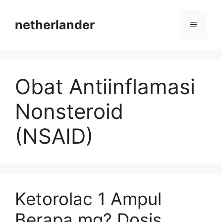
Skip
to
netherlander
Menu
content
Obat Antiinflamasi
Nonsteroid
(NSAID)
Ketorolac 1 Ampul
Berapa mg? Dosis,