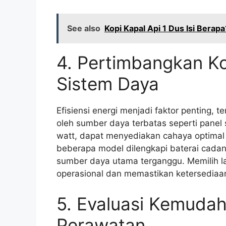
See also
Kopi Kapal Api 1 Dus Isi Bera
4. Pertimbangkan K
Sistem Daya
Efisiensi energi menjadi faktor penting, t
oleh sumber daya terbatas seperti panel
watt, dapat menyediakan cahaya optimal t
beberapa model dilengkapi baterai cada
sumber daya utama terganggu. Memilih 
operasional dan memastikan ketersediaa
5. Evaluasi Kemudah
Perawatan