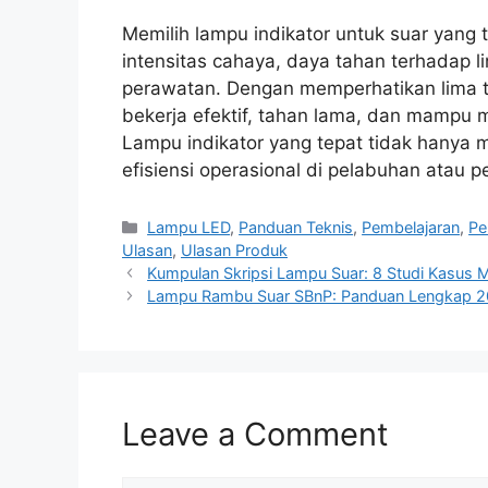
Memilih lampu indikator untuk suar yang 
intensitas cahaya, daya tahan terhadap l
perawatan. Dengan memperhatikan lima ti
bekerja efektif, tahan lama, dan mampu 
Lampu indikator yang tepat tidak hanya
efisiensi operasional di pelabuhan atau pe
Categories
Lampu LED
,
Panduan Teknis
,
Pembelajaran
,
Pe
Ulasan
,
Ulasan Produk
Kumpulan Skripsi Lampu Suar: 8 Studi Kasus Me
Lampu Rambu Suar SBnP: Panduan Lengkap 2
Leave a Comment