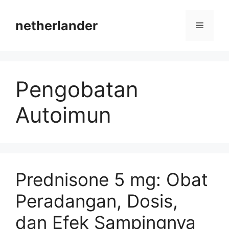
Skip
to
netherlander
Menu
content
Pengobatan
Autoimun
Prednisone 5 mg: Obat
Peradangan, Dosis,
dan Efek Sampingnya