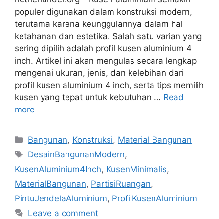
populer digunakan dalam konstruksi modern,
terutama karena keunggulannya dalam hal
ketahanan dan estetika. Salah satu varian yang
sering dipilih adalah profil kusen aluminium 4
inch. Artikel ini akan mengulas secara lengkap
mengenai ukuran, jenis, dan kelebihan dari
profil kusen aluminium 4 inch, serta tips memilih
kusen yang tepat untuk kebutuhan …
Read
more
Categories
Bangunan
,
Konstruksi
,
Material Bangunan
Tags
DesainBangunanModern
,
KusenAluminium4Inch
,
KusenMinimalis
,
MaterialBangunan
,
PartisiRuangan
,
PintuJendelaAluminium
,
ProfilKusenAluminium
Leave a comment