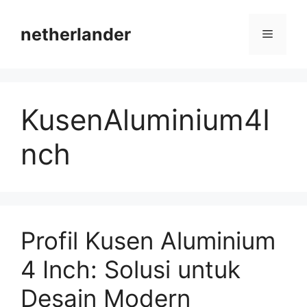
Skip
to
netherlander
Menu
content
KusenAluminium4I
nch
Profil Kusen Aluminium
4 Inch: Solusi untuk
Desain Modern