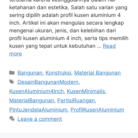
ketahanan dan estetika. Salah satu varian yang
sering dipilih adalah profil kusen aluminium 4
inch. Artikel ini akan mengulas secara lengkap
mengenai ukuran, jenis, dan kelebihan dari
profil kusen aluminium 4 inch, serta tips memilih
kusen yang tepat untuk kebutuhan …
Read
more
Categories
Bangunan
,
Konstruksi
,
Material Bangunan
Tags
DesainBangunanModern
,
KusenAluminium4Inch
,
KusenMinimalis
,
MaterialBangunan
,
PartisiRuangan
,
PintuJendelaAluminium
,
ProfilKusenAluminium
Leave a comment