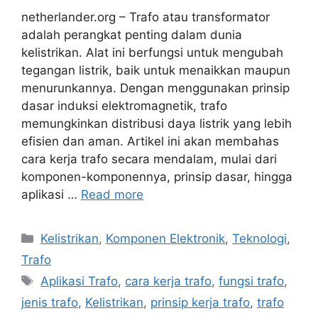
netherlander.org – Trafo atau transformator
adalah perangkat penting dalam dunia
kelistrikan. Alat ini berfungsi untuk mengubah
tegangan listrik, baik untuk menaikkan maupun
menurunkannya. Dengan menggunakan prinsip
dasar induksi elektromagnetik, trafo
memungkinkan distribusi daya listrik yang lebih
efisien dan aman. Artikel ini akan membahas
cara kerja trafo secara mendalam, mulai dari
komponen-komponennya, prinsip dasar, hingga
aplikasi …
Read more
Categories
Kelistrikan
,
Komponen Elektronik
,
Teknologi
,
Trafo
Tags
Aplikasi Trafo
,
cara kerja trafo
,
fungsi trafo
,
jenis trafo
,
Kelistrikan
,
prinsip kerja trafo
,
trafo