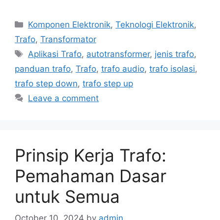
Categories
Komponen Elektronik
,
Teknologi Elektronik
,
Trafo
,
Transformator
Tags
Aplikasi Trafo
,
autotransformer
,
jenis trafo
,
panduan trafo
,
Trafo
,
trafo audio
,
trafo isolasi
,
trafo step down
,
trafo step up
Leave a comment
Prinsip Kerja Trafo:
Pemahaman Dasar
untuk Semua
October 10, 2024
by
admin