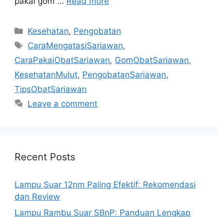
pakai gom …
Read more
Categories
Kesehatan
,
Pengobatan
Tags
CaraMengatasiSariawan
,
CaraPakaiObatSariawan
,
GomObatSariawan
,
KesehatanMulut
,
PengobatanSariawan
,
TipsObatSariawan
Leave a comment
Recent Posts
Lampu Suar 12nm Paling Efektif: Rekomendasi
dan Review
Lampu Rambu Suar SBnP: Panduan Lengkap