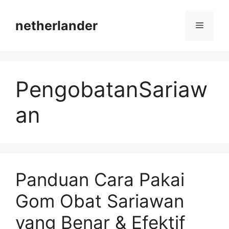
Skip
to
netherlander
Menu
content
PengobatanSariaw
an
Panduan Cara Pakai
Gom Obat Sariawan
yang Benar & Efektif