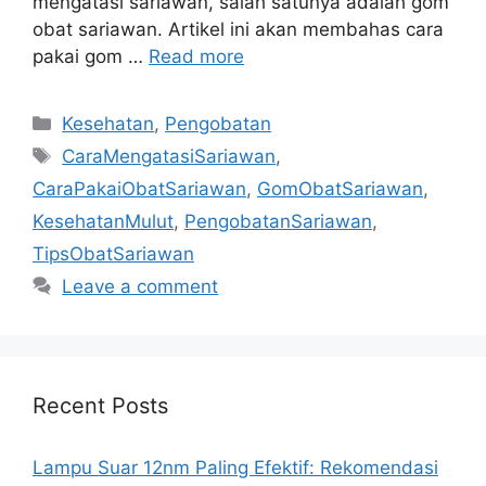
mengatasi sariawan, salah satunya adalah gom
obat sariawan. Artikel ini akan membahas cara
pakai gom …
Read more
Categories
Kesehatan
,
Pengobatan
Tags
CaraMengatasiSariawan
,
CaraPakaiObatSariawan
,
GomObatSariawan
,
KesehatanMulut
,
PengobatanSariawan
,
TipsObatSariawan
Leave a comment
Recent Posts
Lampu Suar 12nm Paling Efektif: Rekomendasi