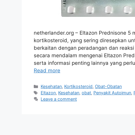
netherlander.org – Eltazon Prednisone 5
kortikosteroid, yang sering diresepkan u
berkaitan dengan peradangan dan reaksi a
secara mendalam mengenai Eltazon Predn
serta informasi penting lainnya yang per
Read more
Categories
Kesehatan
,
Kortikosteroid
,
Obat-Obatan
Tags
Eltazon
,
Kesehatan
,
obat
,
Penyakit Autoimun
,
Leave a comment