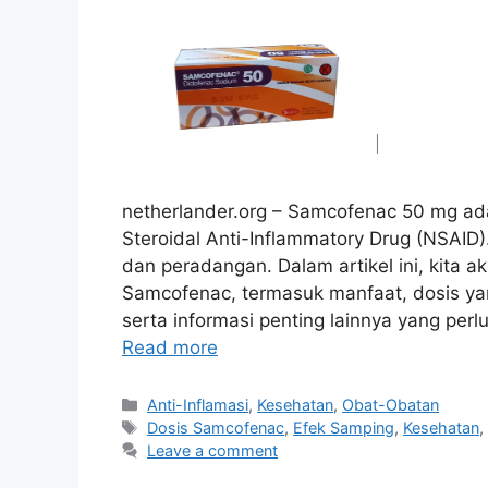
netherlander.org – Samcofenac 50 mg ad
Steroidal Anti-Inflammatory Drug (NSAID
dan peradangan. Dalam artikel ini, kit
Samcofenac, termasuk manfaat, dosis yan
serta informasi penting lainnya yang per
Read more
Categories
Anti-Inflamasi
,
Kesehatan
,
Obat-Obatan
Tags
Dosis Samcofenac
,
Efek Samping
,
Kesehatan
Leave a comment