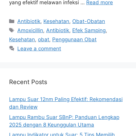
yang efektif melawan infeksi …
Read more
Categories
Antibiotik
,
Kesehatan
,
Obat-Obatan
Tags
Amoxicillin
,
Antibiotik
,
Efek Samping
,
Kesehatan
,
obat
,
Penggunaan Obat
Leave a comment
Recent Posts
Lampu Suar 12nm Paling Efektif: Rekomendasi
dan Review
Lampu Rambu Suar SBnP: Panduan Lengkap
2025 dengan 8 Keunggulan Utama
Lampu Indikator untuk Suar: 5 Tips Memilih