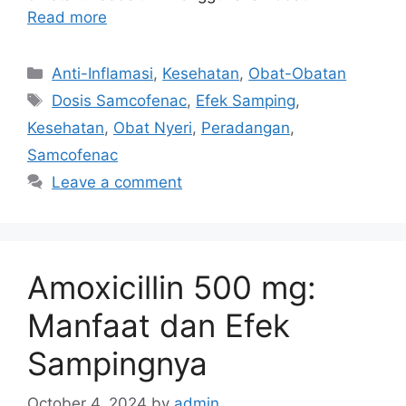
Read more
Categories
Anti-Inflamasi
,
Kesehatan
,
Obat-Obatan
Tags
Dosis Samcofenac
,
Efek Samping
,
Kesehatan
,
Obat Nyeri
,
Peradangan
,
Samcofenac
Leave a comment
Amoxicillin 500 mg:
Manfaat dan Efek
Sampingnya
October 4, 2024
by
admin