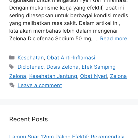
Dengan mekanisme kerja yang efektif, obat ini
sering diresepkan untuk berbagai kondisi medis
yang melibatkan rasa sakit. Dalam artikel ini,
kita akan membahas lebih dalam mengenai
Zelona Diclofenac Sodium 50 mg, …
Read more
Categories
Kesehatan
,
Obat Anti-Inflamasi
Tags
Diclofenac
,
Dosis Zelona
,
Efek Samping
Zelona
,
Kesehatan Jantung
,
Obat Nyeri
,
Zelona
Leave a comment
Recent Posts
Lampu Suar 12nm Paling Efektif: Rekomendasi