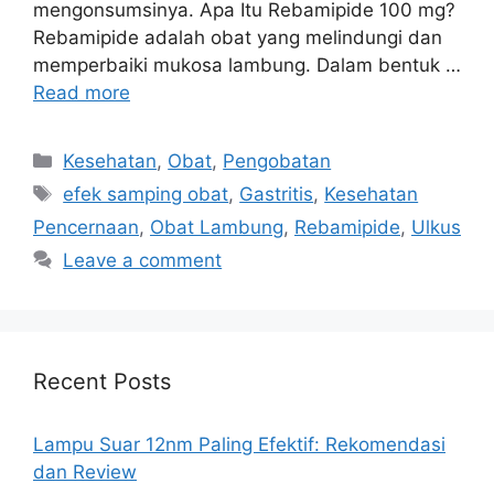
mengonsumsinya. Apa Itu Rebamipide 100 mg?
Rebamipide adalah obat yang melindungi dan
memperbaiki mukosa lambung. Dalam bentuk …
Read more
Categories
Kesehatan
,
Obat
,
Pengobatan
Tags
efek samping obat
,
Gastritis
,
Kesehatan
Pencernaan
,
Obat Lambung
,
Rebamipide
,
Ulkus
Leave a comment
Recent Posts
Lampu Suar 12nm Paling Efektif: Rekomendasi
dan Review