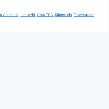
 Antibiotik
,
Isoniazid
,
Obat TBC
,
Rifampicin
,
Tuberkulosis