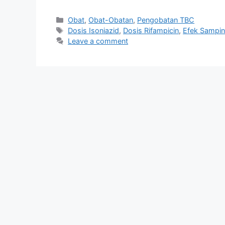
Categories
Obat
,
Obat-Obatan
,
Pengobatan TBC
Tags
Dosis Isoniazid
,
Dosis Rifampicin
,
Efek Samping
Leave a comment