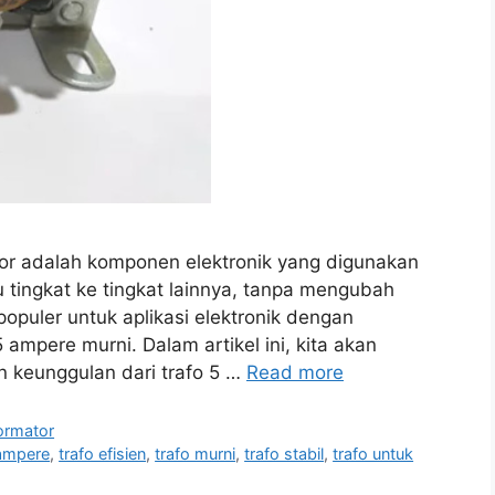
ator adalah komponen elektronik yang digunakan
u tingkat ke tingkat lainnya, tanpa mengubah
populer untuk aplikasi elektronik dengan
mpere murni. Dalam artikel ini, kita akan
an keunggulan dari trafo 5 …
Read more
ormator
 ampere
,
trafo efisien
,
trafo murni
,
trafo stabil
,
trafo untuk