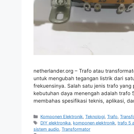
netherlander.org – Trafo atau transform
untuk mengubah tegangan listrik dari sat
frekuensinya. Salah satu jenis trafo yang 
kebutuhan daya menengah adalah trafo 5 a
membahas spesifikasi teknis, aplikasi, d
Categories
Komponen Elektronik
,
Teknologi
,
Trafo
,
Transf
Tags
DIY elektronika
,
komponen elektronik
,
trafo 5
sistem audio
,
Transformator