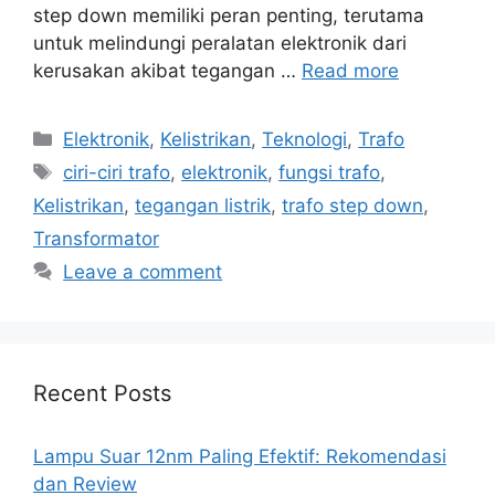
step down memiliki peran penting, terutama
untuk melindungi peralatan elektronik dari
kerusakan akibat tegangan …
Read more
Categories
Elektronik
,
Kelistrikan
,
Teknologi
,
Trafo
Tags
ciri-ciri trafo
,
elektronik
,
fungsi trafo
,
Kelistrikan
,
tegangan listrik
,
trafo step down
,
Transformator
Leave a comment
Recent Posts
Lampu Suar 12nm Paling Efektif: Rekomendasi
dan Review