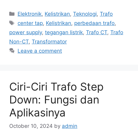
Categories
Elektronik
,
Kelistrikan
,
Teknologi
,
Trafo
Tags
center tap
,
Kelistrikan
,
perbedaan trafo
,
power supply
,
tegangan listrik
,
Trafo CT
,
Trafo
Non-CT
,
Transformator
Leave a comment
Ciri-Ciri Trafo Step
Down: Fungsi dan
Aplikasinya
October 10, 2024
by
admin