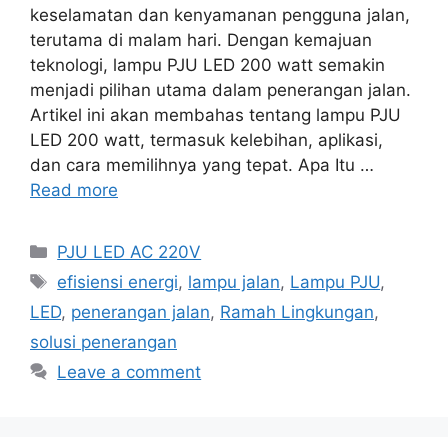
keselamatan dan kenyamanan pengguna jalan,
terutama di malam hari. Dengan kemajuan
teknologi, lampu PJU LED 200 watt semakin
menjadi pilihan utama dalam penerangan jalan.
Artikel ini akan membahas tentang lampu PJU
LED 200 watt, termasuk kelebihan, aplikasi,
dan cara memilihnya yang tepat. Apa Itu …
Read more
Categories
PJU LED AC 220V
Tags
efisiensi energi
,
lampu jalan
,
Lampu PJU
,
LED
,
penerangan jalan
,
Ramah Lingkungan
,
solusi penerangan
Leave a comment