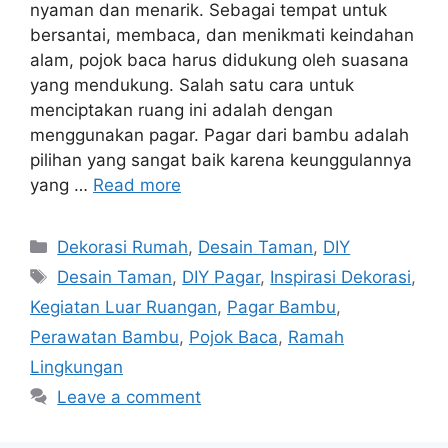
nyaman dan menarik. Sebagai tempat untuk
bersantai, membaca, dan menikmati keindahan
alam, pojok baca harus didukung oleh suasana
yang mendukung. Salah satu cara untuk
menciptakan ruang ini adalah dengan
menggunakan pagar. Pagar dari bambu adalah
pilihan yang sangat baik karena keunggulannya
yang …
Read more
Categories
Dekorasi Rumah
,
Desain Taman
,
DIY
Tags
Desain Taman
,
DIY Pagar
,
Inspirasi Dekorasi
,
Kegiatan Luar Ruangan
,
Pagar Bambu
,
Perawatan Bambu
,
Pojok Baca
,
Ramah
Lingkungan
Leave a comment