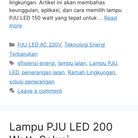
lingkungan. Artikel ini akan membahas
keunggulan, aplikasi, dan cara memilih lampu
PJU LED 150 watt yang tepat untuk …
Read
more
Categories
PJU LED AC 220V
,
Teknologi Energi
Terbarukan
Tags
efisiensi energi
,
lampu jalan
,
Lampu PJU
,
LED
,
penerangan jalan
,
Ramah Lingkungan
,
solusi penerangan
Leave a comment
Lampu PJU LED 200