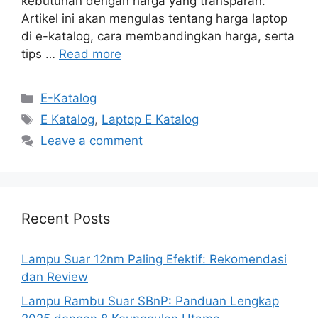
kebutuhan dengan harga yang transparan.
Artikel ini akan mengulas tentang harga laptop
di e-katalog, cara membandingkan harga, serta
tips …
Read more
Categories
E-Katalog
Tags
E Katalog
,
Laptop E Katalog
Leave a comment
Recent Posts
Lampu Suar 12nm Paling Efektif: Rekomendasi
dan Review
Lampu Rambu Suar SBnP: Panduan Lengkap