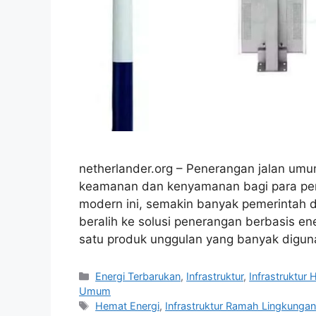
netherlander.org – Penerangan jalan umu
keamanan dan kenyamanan bagi para peng
modern ini, semakin banyak pemerintah 
beralih ke solusi penerangan berbasis ene
satu produk unggulan yang banyak digu
Categories
Energi Terbarukan
,
Infrastruktur
,
Infrastruktur H
Umum
Tags
Hemat Energi
,
Infrastruktur Ramah Lingkunga