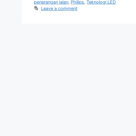
penerangan jalan
,
Philips
,
Teknologi LED
Leave a comment