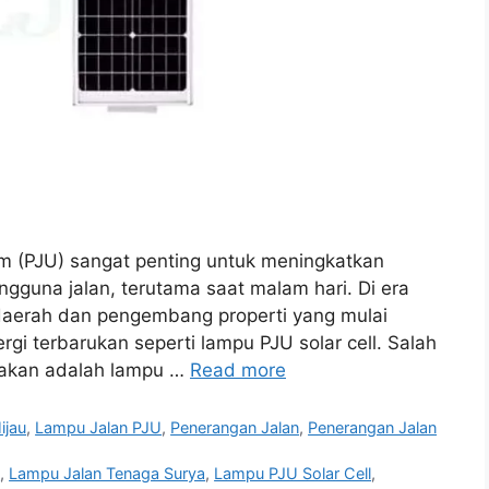
m (PJU) sangat penting untuk meningkatkan
guna jalan, terutama saat malam hari. Di era
daerah dan pengembang properti yang mulai
rgi terbarukan seperti lampu PJU solar cell. Salah
nakan adalah lampu …
Read more
ijau
,
Lampu Jalan PJU
,
Penerangan Jalan
,
Penerangan Jalan
n
,
Lampu Jalan Tenaga Surya
,
Lampu PJU Solar Cell
,