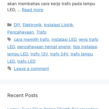
akan membahas cara kerja trafo pada lampu
LED, …
Read more
Categories
DIY
,
Elektronik
,
Instalasi Listrik
,
Pencahayaan
,
Trafo
Tags
cara memilih trafo
,
instalasi LED
,
jenis trafo
LED
,
pencahayaan hemat energi
,
tips instalasi
lampu LED
,
trafo 12V
,
trafo 24V
,
trafo lampu
LED
,
trafo LED
Leave a comment
Recent Posts