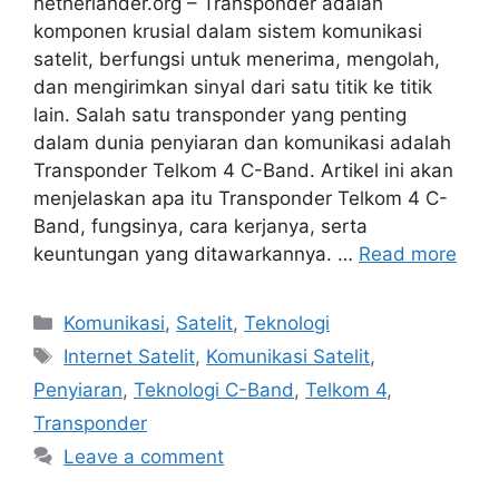
netherlander.org – Transponder adalah
komponen krusial dalam sistem komunikasi
satelit, berfungsi untuk menerima, mengolah,
dan mengirimkan sinyal dari satu titik ke titik
lain. Salah satu transponder yang penting
dalam dunia penyiaran dan komunikasi adalah
Transponder Telkom 4 C-Band. Artikel ini akan
menjelaskan apa itu Transponder Telkom 4 C-
Band, fungsinya, cara kerjanya, serta
keuntungan yang ditawarkannya. …
Read more
Categories
Komunikasi
,
Satelit
,
Teknologi
Tags
Internet Satelit
,
Komunikasi Satelit
,
Penyiaran
,
Teknologi C-Band
,
Telkom 4
,
Transponder
Leave a comment