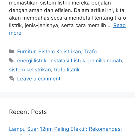
memastikan sistem listrik mereka berjalan
dengan aman dan efisien. Dalam artikel ini, kita
akan membahas secara mendetail tentang trafo
listrik, jenis-jenisnya, serta cara memilih …
Read
more
Categories
Furnitur
,
Sistem Kelistrikan
,
Trafo
Tags
energi listrik
,
Instalasi Listrik
,
pemilik rumah
,
sistem kelistrikan
,
trafo listrik
Leave a comment
Recent Posts
Lampu Suar 12nm Paling Efektif: Rekomendasi