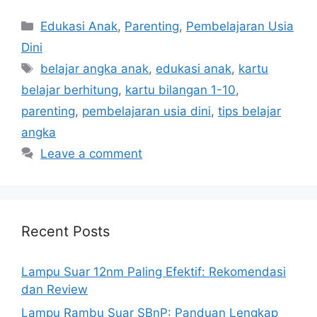
Categories
Edukasi Anak
,
Parenting
,
Pembelajaran Usia
Dini
Tags
belajar angka anak
,
edukasi anak
,
kartu
belajar berhitung
,
kartu bilangan 1-10
,
parenting
,
pembelajaran usia dini
,
tips belajar
angka
Leave a comment
Recent Posts
Lampu Suar 12nm Paling Efektif: Rekomendasi
dan Review
Lampu Rambu Suar SBnP: Panduan Lengkap