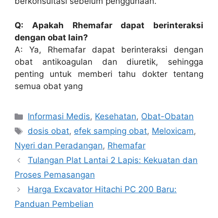
berkonsultasi sebelum penggunaan.
Q: Apakah Rhemafar dapat berinteraksi
dengan obat lain?
A: Ya, Rhemafar dapat berinteraksi dengan
obat antikoagulan dan diuretik, sehingga
penting untuk memberi tahu dokter tentang
semua obat yang
Categories
Informasi Medis
,
Kesehatan
,
Obat-Obatan
Tags
dosis obat
,
efek samping obat
,
Meloxicam
,
Nyeri dan Peradangan
,
Rhemafar
Tulangan Plat Lantai 2 Lapis: Kekuatan dan
Proses Pemasangan
Harga Excavator Hitachi PC 200 Baru:
Panduan Pembelian