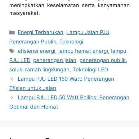
meningkatkan keselamatan serta kenyamanan
masyarakat.
Categories
Energi Terbarukan
,
Lampu Jalan PJU
,
Penerangan Publik
,
Teknologi
Tags
efisiensi energi
,
lampu hemat energi
,
lampu
PJU LED
,
penerangan jalan
,
penerangan publik
,
solusi ramah lingkungan
,
Teknologi LED
Lampu PJU LED 150 Watt: Penerangan
Efisien untuk Jalan
Lampu PJU LED 50 Watt Philips: Penerangan
Optimal dan Hemat