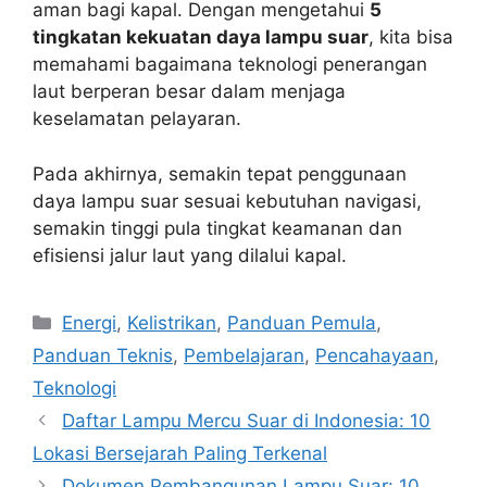
aman bagi kapal. Dengan mengetahui
5
tingkatan kekuatan daya lampu suar
, kita bisa
memahami bagaimana teknologi penerangan
laut berperan besar dalam menjaga
keselamatan pelayaran.
Pada akhirnya, semakin tepat penggunaan
daya lampu suar sesuai kebutuhan navigasi,
semakin tinggi pula tingkat keamanan dan
efisiensi jalur laut yang dilalui kapal.
Categories
Energi
,
Kelistrikan
,
Panduan Pemula
,
Panduan Teknis
,
Pembelajaran
,
Pencahayaan
,
Teknologi
Daftar Lampu Mercu Suar di Indonesia: 10
Lokasi Bersejarah Paling Terkenal
Dokumen Pembangunan Lampu Suar: 10