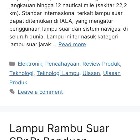
jangkauan hingga 12 nautical mile (sekitar 22,2
km). Standar internasional terkait lampu suar
dapat ditemukan di IALA, yang mengatur
penggunaan lampu suar dan sistem navigasi di
seluruh dunia. Lampu ini termasuk kategori
lampu suar jarak …
Read more
Categories
Elektronik
,
Pencahayaan
,
Review Produk
,
Teknologi
,
Teknologi Lampu
,
Ulasan
,
Ulasan
Produk
Leave a comment
Lampu Rambu Suar