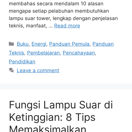
membahas secara mendalam 10 alasan
mengapa setiap pelabuhan membutuhkan
lampu suar tower, lengkap dengan penjelasan
teknis, manfaat, …
Read more
Categories
Buku
,
Energi
,
Panduan Pemula
,
Panduan
Teknis
,
Pembelajaran
,
Pencahayaan
,
Pendidikan
Leave a comment
Fungsi Lampu Suar di
Ketinggian: 8 Tips
Memaksimalkan